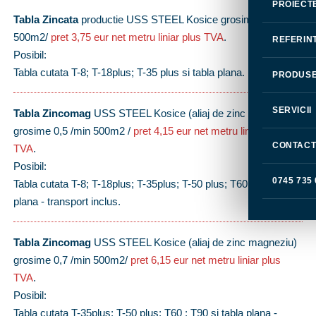
PROIECT
Tabla Zincata
productie USS STEEL Kosice grosime 0,4 / min
500m2/
pret 3,75 eur net metru liniar plus TVA
.
REFERIN
Posibil:
Tabla cutata T-8; T-18plus; T-35 plus si tabla plana.
PRODUS
SERVICII
Tabla Zincomag
USS STEEL Kosice (aliaj de zinc magneziu)
grosime 0,5 /min 500m2 /
pret 4,15 eur net metru liniar plus
CONTAC
TVA
.
Posibil:
0745 735
Tabla cutata T-8; T-18plus; T-35plus; T-50 plus; T60 si tabla
plana - transport inclus.
Tabla Zincomag
USS STEEL Kosice (aliaj de zinc magneziu)
grosime 0,7 /min 500m2/
pret 6,15 eur net metru liniar plus
TVA
.
Posibil:
Tabla cutata T-35plus; T-50 plus; T60 ; T90 si tabla plana -