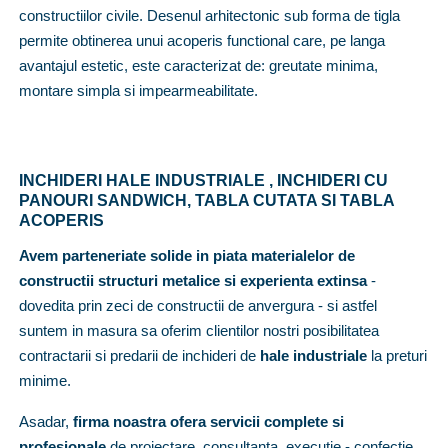
constructiilor civile. Desenul arhitectonic sub forma de tigla
permite obtinerea unui acoperis functional care, pe langa
avantajul estetic, este caracterizat de: greutate minima,
montare simpla si impearmeabilitate.
INCHIDERI HALE INDUSTRIALE , INCHIDERI CU
PANOURI SANDWICH, TABLA CUTATA SI
TABLA
ACOPERIS
Avem parteneriate solide in piata materialelor de
constructii structuri metalice si experienta extinsa
-
dovedita prin zeci de constructii de anvergura - si astfel
suntem in masura sa oferim clientilor nostri posibilitatea
contractarii si predarii de inchideri de
hale industriale
la preturi
minime.
Asadar,
firma noastra ofera servicii complete si
profesionale
de proiectare, consultanta, executie - confectie,