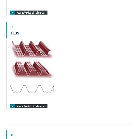
09
T135
10