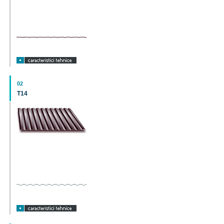
02
T14