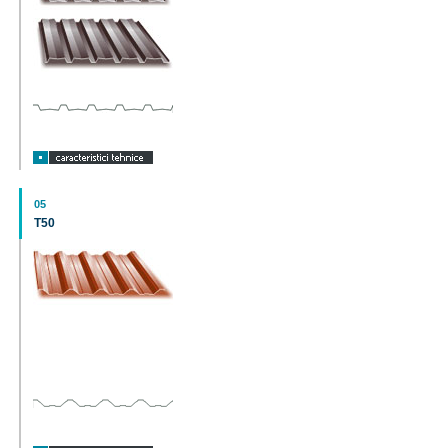
05
T50