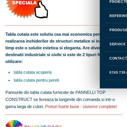
PROIECT
REFERIN
PRODUS
Tabla cutata este solutia cea mai economica pentru
realizarea inchiderilor de structuri metalice si in acelasi
SERVICII
timp este o solutie estetica si eleganta. Are diverse
destinatii industriale si civile si este de 2 tipuri functie de
CONTAC
utilizare:
tabla cutata acoperis
0745 735
tabla cutata pentru pereti
Panourile din tabla cutata furnizate de PANNELLI TOP
CONSTRUCT se livreaza la lungimile din comanda si intr-o
gama larga de culori.
Preturi foarte bune - sisteme complete!