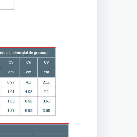
nte ale centrului de greutate
Cy
Cu
Cv
cm
cm
cm
0.97
4.1
2.11
1.01
4.08
2.1
1.83
6.96
3.61
1.87
6.95
3.65