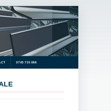
ACT
0745 735 086
GALE