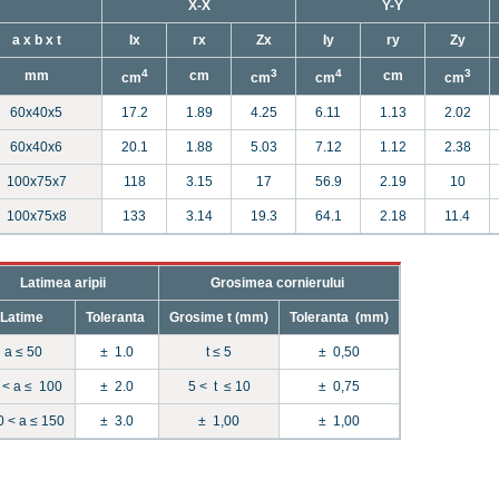
X-X
Y-Y
a x b x t
Ix
rx
Zx
Iy
ry
Zy
4
3
4
3
mm
cm
cm
cm
cm
cm
cm
60x40x5
17.2
1.89
4.25
6.11
1.13
2.02
60x40x6
20.1
1.88
5.03
7.12
1.12
2.38
100x75x7
118
3.15
17
56.9
2.19
10
100x75x8
133
3.14
19.3
64.1
2.18
11.4
Latimea aripii
Grosimea cornierului
Latime
Toleranta
Grosime t (mm)
Toleranta (mm)
a ≤ 50
± 1.0
t ≤ 5
± 0,50
 < a ≤ 100
± 2.0
5 < t ≤ 10
± 0,75
0 < a ≤ 150
± 3.0
± 1,00
± 1,00