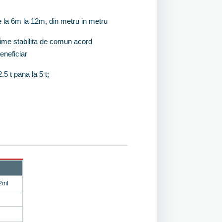
e la 6m la 12m, din metru in metru
gime stabilita de comun acord
eneficiar
.5 t pana la 5 t;
2ml