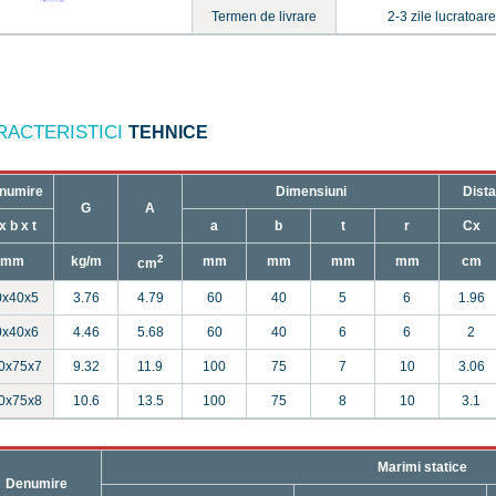
Termen de livrare
2-3 zile lucratoare
RACTERISTICI
TEHNICE
numire
Dimensiuni
Dista
G
A
x b x t
a
b
t
r
Cx
2
mm
kg/m
mm
mm
mm
mm
cm
cm
0x40x5
3.76
4.79
60
40
5
6
1.96
0x40x6
4.46
5.68
60
40
6
6
2
0x75x7
9.32
11.9
100
75
7
10
3.06
0x75x8
10.6
13.5
100
75
8
10
3.1
Marimi statice
Denumire