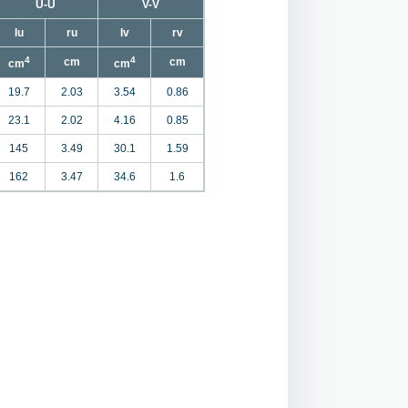
U-U
V-V
Iu
ru
Iv
rv
4
4
cm
cm
cm
cm
19.7
2.03
3.54
0.86
23.1
2.02
4.16
0.85
145
3.49
30.1
1.59
162
3.47
34.6
1.6