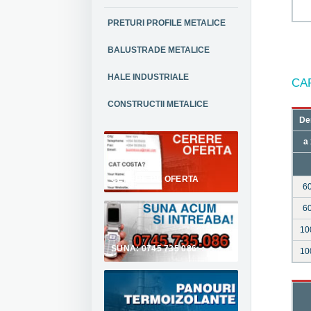
PRETURI PROFILE METALICE
BALUSTRADE METALICE
HALE INDUSTRIALE
CA
CONSTRUCTII METALICE
De
a 
CERERE DE OFERTA
6
6
10
SUNA: 0745 735 086
10