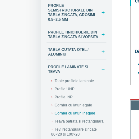
C
PROFILE
SEMISTRUCTURALE DIN
TABLA ZINCATA, GROSIMI
0.5–2.5 MM
PROFILE TINICHIGERIE DIN
TABLA ZINCATA SI VOPSITA
TABLA CUTATA OTEL /
Di
ALUMINIU
PROFILE LAMINATE SI
TEAVA
Toate profilele laminate
Profile UNP
Profile INP
Cornier cu laturi egale
Cornier cu laturi inegale
Teava patrata si rectangulara
Tevi rectangulare zincate
80×20 si 100×20