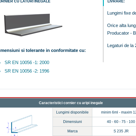
ORNIER CU LATURI INEGALE
LIVRARE:
Lungimi fixe d
Orice alta lun
Producator - B
Legaturi de la 2
mensiuni si tolerante in conformitate cu:
SR EN 10056 -1: 2000
SR EN 10056 -2: 1996
Caracteristici cornier cu aripi inegale
Lungimi disponibile
minim 6ml - maxim 1
Dimensiuni
40 - 60 - 75 - 100
Marca
S 235 JR